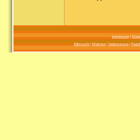
Impressum
|
Goog
Eifersucht
|
Ehekrise
|
Seitensprung
|
Paart