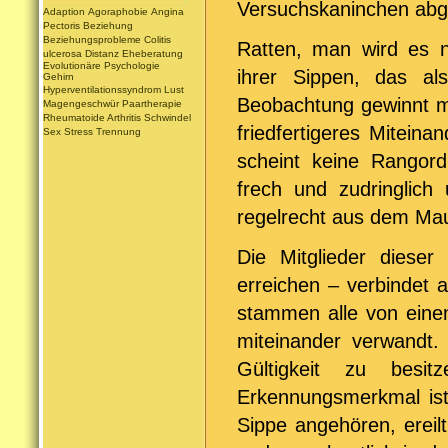
Versuchskaninchen abg
Adaption
Agoraphobie
Angina
Pectoris
Beziehung
Beziehungsprobleme
Colitis
Ratten, man wird es ni
ulcerosa
Distanz
Eheberatung
Evolutionäre Psychologie
ihrer Sippen, das als
Gehirn
Hyperventilationssyndrom
Lust
Beobachtung gewinnt ma
Magengeschwür
Paartherapie
Rheumatoide Arthritis
Schwindel
friedfertigeres Mitein
Sex
Stress
Trennung
scheint keine Rangord
frech und zudringlic
regelrecht aus dem Maul
Die Mitglieder diese
erreichen – verbindet 
stammen alle von eine
miteinander verwandt. 
Gültigkeit zu besi
Erkennungsmerkmal is
Sippe angehören, ereilt