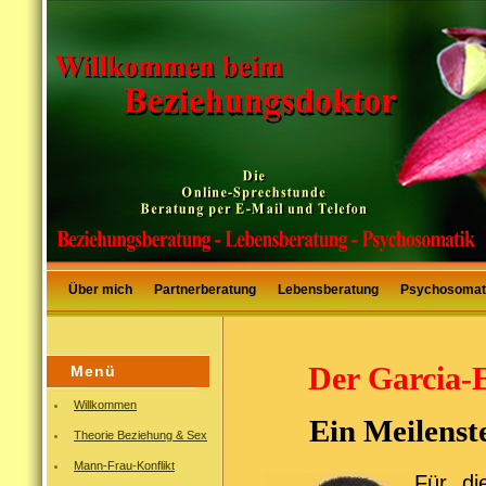
Über mich
Partnerberatung
Lebensberatung
Psychosomat
Der Garcia-E
Menü
Willkommen
Ein Meilenst
Theorie Beziehung & Sex
Mann-Frau-Konflikt
Für di