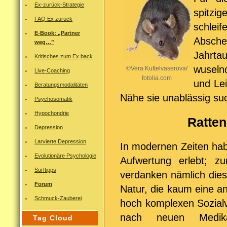
Ex-zurück-Strategie
spitz
FAQ Ex zurück
schlei
E-Book: „Partner
Absche
weg…”
Jahrtau
Kritisches zum Ex back
wuseln
©Vera Kuttelvaserova/
Live-Coaching
fotolia.com
und Le
Beratungsmodalitäten
Nähe sie unablässig su
Psychosomatik
Hypochondrie
Ratten nich
Depression
Larvierte Depression
In modernen Zeiten ha
Evolutionäre Psychologie
Aufwertung erlebt; zu
Surftipps
verdanken nämlich dies
Forum
Natur, die kaum eine an
Schmuck-Zauberei
hoch komplexen Sozialv
nach neuen Medika
Tag Cloud