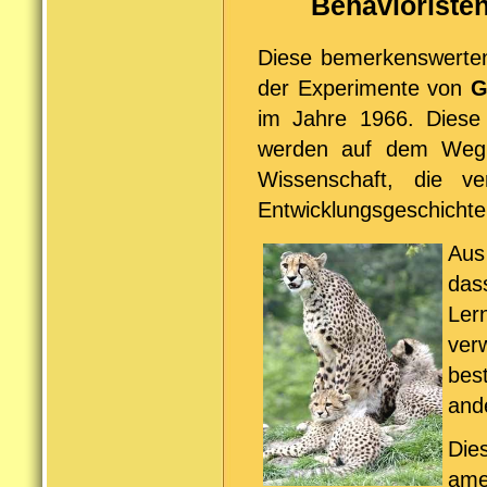
Behavioriste
Diese bemerkenswerten 
der Experimente von
G
im Jahre 1966. Diese 
werden auf dem We
Wissenschaft, die ve
Entwicklungsgeschichte
Aus
das
Lern
ver
bes
ande
Di
ame