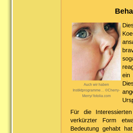
Beha
Die
Koel
ans
bra
so
rea
ein 
Die
Auch wir haben
Instiktprogramme… ©Cherry-
ang
Merry/ fotolia.com
Urs
Für die Interessiert
verkürzter Form etw
Bedeutung gehabt hat