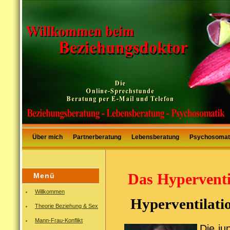
Über mich
Partnerberatung
Lebensberatung
Psychosomat
Das Hyperventi
Menü
Willkommen
Hyperventilati
Theorie Beziehung & Sex
Mann-Frau-Konflikt
Die ju