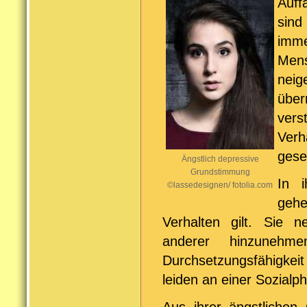
Auff
sin
imme
Mens
neig
über
vers
Ver
gese
Ängstlich depressive
Grundstimmung
In i
©lassedesignen/ fotolia.com
geh
Verhalten gilt. Sie 
anderer hinzunehm
Durchsetzungsfähigkeit
leiden an einer Sozial