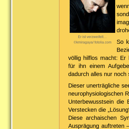
wenn
sond
imag
droh
Er ist verzweifelt…
So k
©kmiragaya/ fotolia.com
Bezi
völlig hilflos macht: E
für ihn einem Aufgeb
dadurch alles nur noch 
Dieser unerträgliche se
neurophysiologischen Re
Unterbewusstsein die E
Verstecken die „Lösung“
Diese archaischen Sy
Ausprägung auftreten 