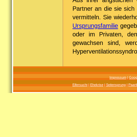
Aus ihrer ängstlichen 
Partner an die sie sic
vermitteln. Sie wiederh
Ursprungsfamilie
gegebe
oder im Privaten, den
gewachsen sind, wer
Hyperventilationssyndr
Impressum
|
Goog
Eifersucht
|
Ehekrise
|
Seitensprung
|
Paart