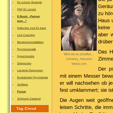
Ex-zurück-Strategie
Geräus
FAQ Ex zurück
zu hör
E-Book: „Partner
Haus u
weg…”
keine
Kritisches zum Ex back
aber w
Live-Coaching
drübe
Beratungsmodalitäten
Psychosomatik
Das He
Wird sie es schaffen…
Hypochondrie
Zimmer
©Andrey_Arkusha/
Depression
fotolia.com
Der p
Larvierte Depression
mit einem Messer bewa
Evolutionäre Psychologie
er will nachsehen ob j
Surftipps
fest umklammert; sie i
Forum
Schmuck-Zauberei
Die Augen weit geöffne
leisen Schritte, die i
Tag Cloud