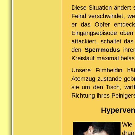
Diese Situation ändert 
Feind verschwindet, we
er das Opfer entdeck
Eingangsepisode oben
attackiert, schaltet d
den
Sperrmodus
ihre
Kreislauf maximal belas
Unsere Filmheldin hä
Atemzug zustande gebra
sie um den Tisch, wirf
Richtung ihres Peinige
Hypervent
Wie 
dram