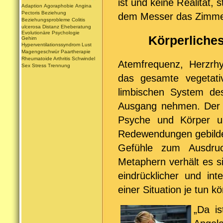
ist und keine Realität,
Adaption
Agoraphobie
Angina
Pectoris
Beziehung
dem Messer das Zimmer 
Beziehungsprobleme
Colitis
ulcerosa
Distanz
Eheberatung
Evolutionäre Psychologie
Körperliches
Gehirn
Hyperventilationssyndrom
Lust
Magengeschwür
Paartherapie
Rheumatoide Arthritis
Schwindel
Atemfrequenz, Herzrhy
Sex
Stress
Trennung
das gesamte vegetat
limbischen System de
Ausgang nehmen. Der 
Psyche und Körper un
Redewendungen gebildet
Gefühle zum Ausdruc
Metaphern verhält es sic
eindrücklicher und int
einer Situation je tun k
„Da is