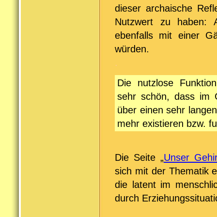
dieser archaische Refl
Nutzwert zu haben: A
ebenfalls mit einer 
würden.
.
Die nutzlose Funktio
sehr schön, dass im
über einen sehr lange
mehr existieren bzw. f
Die Seite „
Unser Gehir
sich mit der Thematik 
die latent im menschl
durch Erziehungssituati