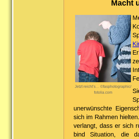
Macht u
M
K
S
Ki
Er
ze
I
Fe
Jetzt reicht’s… ©fasphotographic/
Si
fotolia.com
S
unerwünschte Eigensch
sich im Rahmen hielten
verlangt, dass er sich r
bind Situation, die d