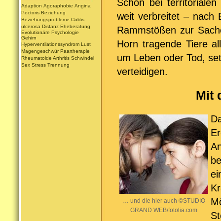
Schon bei territoriale
Adaption
Agoraphobie
Angina
Pectoris
Beziehung
weit verbreitet – nach
Beziehungsprobleme
Colitis
ulcerosa
Distanz
Eheberatung
Rammstößen zur Sache 
Evolutionäre Psychologie
Gehirn
Horn tragende Tiere al
Hyperventilationssyndrom
Lust
Magengeschwür
Paartherapie
um Leben oder Tod, set
Rheumatoide Arthritis
Schwindel
Sex
Stress
Trennung
verteidigen.
Mit
Da
Er
An
be
ei
K
Mö
… und die hier auch ©STUDIO
GRAND WEB/fotolia.com
St