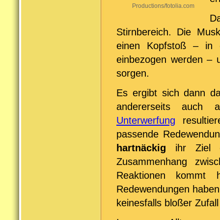
Productions/fotolia.com
Da
Stirnbereich. Die Mus
einen Kopfstoß – in
einbezogen werden – u
sorgen.
Es ergibt sich dann d
andererseits auch
Unterwerfung
resultie
passende Redewendung
hartnäckig
ihr Ziel 
Zusammenhang zwisch
Reaktionen kommt h
Redewendungen haben se
keinesfalls bloßer Zufall 