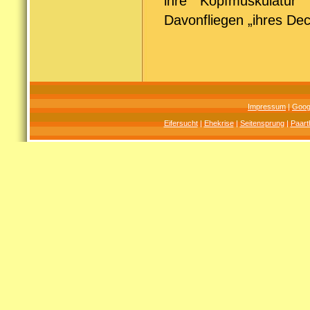
ihre Kopfmuskulatu
Davonfliegen „ihres Dec
Impressum
|
Goog
Eifersucht
|
Ehekrise
|
Seitensprung
|
Paart