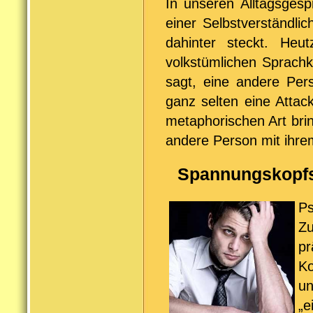
In unseren Alltagsges
einer Selbstverständlic
dahinter steckt. Heu
volkstümlichen Sprach
sagt, eine andere Per
ganz selten eine Attac
metaphorischen Art bri
andere Person mit ihrem
Spannungskopfs
P
Z
p
K
u
„