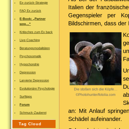
Ex-zurück-Strategie
Italien der französische
FAQ Ex zurück
Gegenspieler per Kop
E-Book: „Partner
Bildschirmen, dass der
weg…”
Kritisches zum Ex back
Ko
Live-Coaching
ge
Beratungsmodalitäten
un
Psychosomatik
Fa
Hypochondrie
Un
Depression
s
Larvierte Depression
Du
Evolutionäre Psychologie
Die stoßen sich die Köpfe…
ab
©Photohunter/fotolia.com
Surftipps
Sk
Forum
an: Mit Anlauf springe
Schmuck-Zauberei
Schädel aufeinander.
Tag Cloud