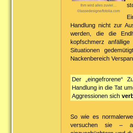
st
Ihm wird alles zuviel…
©lassedesigne/fotolia.com
Ei
Handlung nicht zur 
werden, die die Endh
kopfschmerz anfällige
Situationen gedemütig
Nackenbereich Verspan- 
.
Der „eingefrorene“ Z
Handlung in die Tat u
Aggressionen sich
ver
So wie es normalerwei
versuchen sie – a