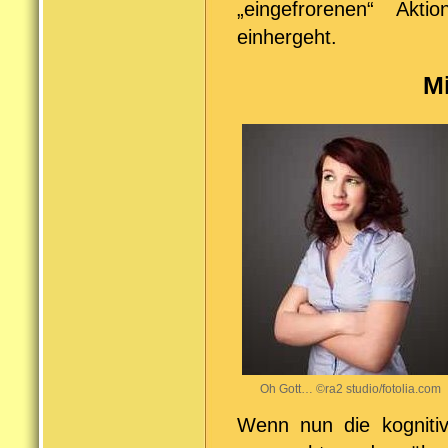
„eingefrorenen“ Ak
einhergeht.
Mi
Oh Gott… ©ra2 studio/fotolia.com
Wenn nun die kognitiv