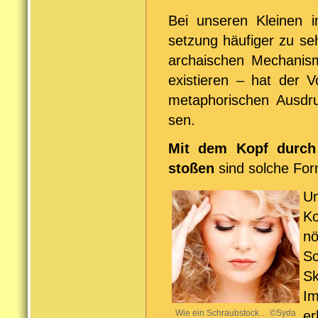
Bei unseren Kleinen i
setzung häufiger zu se
archaischen Mechanis
existieren – hat der 
metaphorischen Ausdru
sen.
Mit dem Kopf durch
stoßen
sind solche Form
Um
Ko
nö
Sc
Sk
I
Wie ein Schraubstock… ©Syda
er