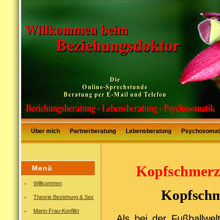
Über mich
Partnerberatung
Lebensberatung
Psychosomat
Kopfschmerz
Menü
Willkommen
Kopfschm
Theorie Beziehung & Sex
Mann-Frau-Konflikt
Als bei der Fußballwel