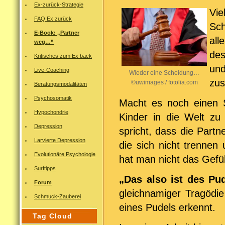
Ex-zurück-Strategie
Vie
FAQ Ex zurück
Sch
E-Book: „Partner
all
weg…”
des
Kritisches zum Ex back
un
Live-Coaching
Wieder eine Scheidung…
zu
©uwimages / fotolia.com
Beratungsmodalitäten
Psychosomatik
Macht es noch einen S
Hypochondrie
Kinder in die Welt zu
Depression
spricht, dass die Part
Larvierte Depression
die sich nicht trennen
Evolutionäre Psychologie
hat man nicht das Gefüh
Surftipps
„Das also ist des Pu
Forum
gleichnamiger Tragödie
Schmuck-Zauberei
eines Pudels erkennt.
Tag Cloud