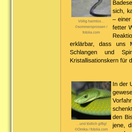
Badesee
sich, k
– einer
Völlig harmlos…
fetter
©sommersprossen /
fotolia.com
Reakti
erklärbar, dass uns 
Schlangen und Sp
Kristallisationskern für
In der 
gewese
Vorfah
schenkt
den Bi
…und tödlich giftig!
jene, d
©Omika / fotolia.com