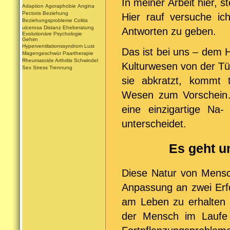
In meiner Arbeit hier, s
Adaption
Agoraphobie
Angina
Pectoris
Beziehung
Hier rauf versuche ic
Beziehungsprobleme
Colitis
ulcerosa
Distanz
Eheberatung
Antworten zu geben.
Evolutionäre Psychologie
Gehirn
Hyperventilationssyndrom
Lust
Das ist bei uns – dem H
Magengeschwür
Paartherapie
Rheumatoide Arthritis
Schwindel
Kulturwesen von der Tü
Sex
Stress
Trennung
sie abkratzt, kommt 
Wesen zum Vorschein…
eine einzigartige Na-
unterscheidet.
Es geht u
Diese Natur von Mensch
Anpassung an zwei Erfor
am Leben zu erhalten u
der Mensch im Laufe 