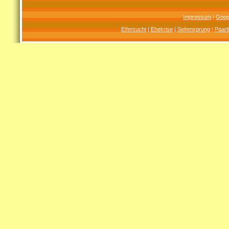
Impressum
|
Goog
Eifersucht
|
Ehekrise
|
Seitensprung
|
Paart