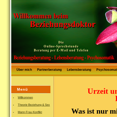
Über mich
Partnerberatung
Lebensberatung
Psychosomat
Urzeit u
Menü
Willkommen
Theorie Beziehung & Sex
Was ist nur m
Mann-Frau-Konflikt