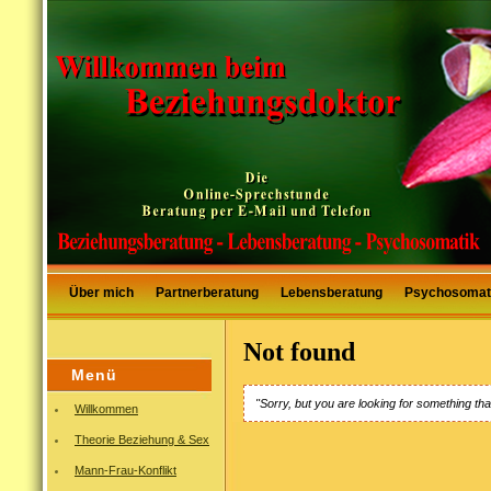
Über mich
Partnerberatung
Lebensberatung
Psychosomat
Not found
Menü
"Sorry, but you are looking for something tha
Willkommen
Theorie Beziehung & Sex
Mann-Frau-Konflikt