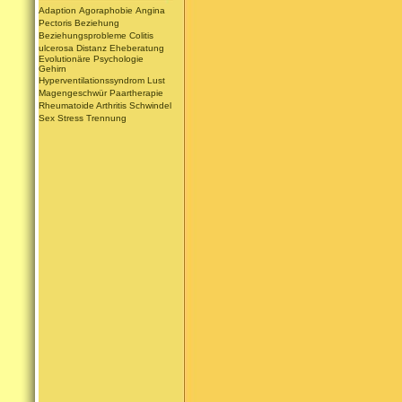
Adaption
Agoraphobie
Angina
Pectoris
Beziehung
Beziehungsprobleme
Colitis
ulcerosa
Distanz
Eheberatung
Evolutionäre Psychologie
Gehirn
Hyperventilationssyndrom
Lust
Magengeschwür
Paartherapie
Rheumatoide Arthritis
Schwindel
Sex
Stress
Trennung