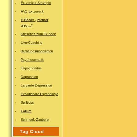
Ex-zurück-Strategie
FAQ Ex zurück
E-Book: „Partner
weg…”
Kritisches zum Ex back
Live-Coaching
Beratungsmodalitäten
Psychosomatik
Hypochondrie
Depression
Larvierte Depression
Evolutionäre Psychologie
Surftipps
Forum
Schmuck-Zauberei
Tag Cloud