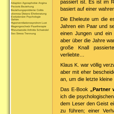
passiert ist. Es ist i
Adaption
Agoraphobie
Angina
Pectoris
Beziehung
basiert auf einer wahr
Beziehungsprobleme
Colitis
ulcerosa
Distanz
Eheberatung
Evolutionäre Psychologie
Die Eheleute um die es
Gehirn
Hyperventilationssyndrom
Lust
Jahren ein Paar und se
Magengeschwür
Paartherapie
Rheumatoide Arthritis
Schwindel
einen Jungen und ein 
Sex
Stress
Trennung
aber über die Jahre wa
große Knall passiert
verliebte…
Klaus K. war völlig ver
aber mit eher bescheid
an, um die letzte klein
Das E-Book
„Partner
ich die psychologische
dem Leser den Geist ei
zu führen; einer Verh