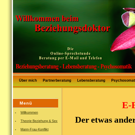
Über mich
Partnerberatung
Lebensberatung
Psychosomat
E-
Menü
Willkommen
Der etwas ande
Theorie Beziehung & Sex
Mann-Frau-Konflikt