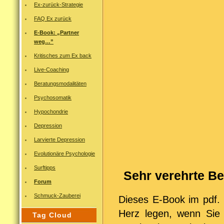
Ex-zurück-Strategie
FAQ Ex zurück
E-Book: „Partner
weg…”
Kritisches zum Ex back
Live-Coaching
Beratungsmodalitäten
Psychosomatik
Hypochondrie
Depression
Larvierte Depression
Evolutionäre Psychologie
Surftipps
Sehr verehrte Be
Forum
Schmuck-Zauberei
Dieses E-Book im pdf.
Herz legen, wenn Sie
Tag Cloud