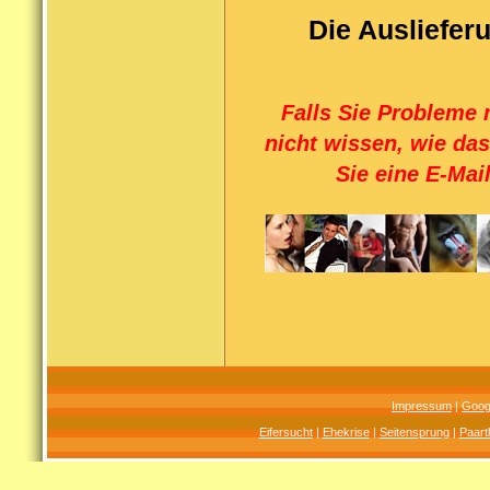
Die Ausliefer
Falls Sie Probleme 
nicht wissen, wie da
Sie eine E-Mai
Impressum
|
Goog
Eifersucht
|
Ehekrise
|
Seitensprung
|
Paart