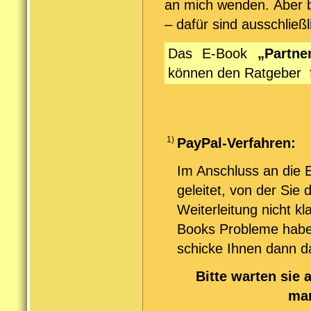
an mich wenden. Aber b
– dafür sind ausschließ
Das E-Book
„Partn
können den Ratgeber 
1)
PayPal-Verfahren:
Im Anschluss an die E
geleitet, von der Sie
Weiterleitung nicht k
Books Probleme haben
schicke Ihnen dann d
Bitte warten sie 
man