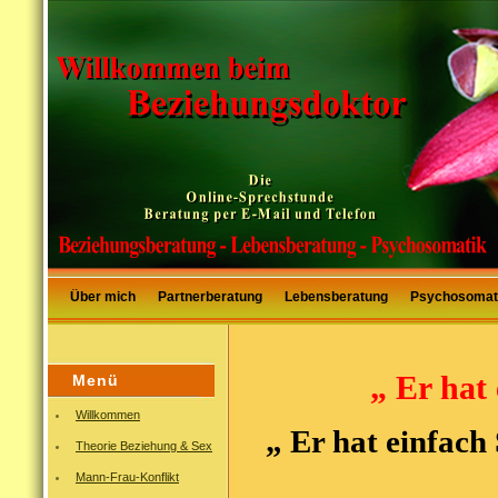
Über mich
Partnerberatung
Lebensberatung
Psychosomat
„
Er hat
Menü
Willkommen
„ Er hat einfach
Theorie Beziehung & Sex
Mann-Frau-Konflikt