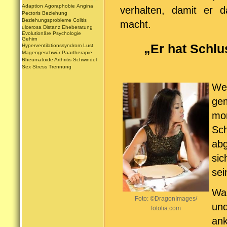
Adaption
Agoraphobie
Angina
verhalten, damit er d
Pectoris
Beziehung
Beziehungsprobleme
Colitis
macht.
ulcerosa
Distanz
Eheberatung
Evolutionäre Psychologie
Gehirn
„Er hat Schlu
Hyperventilationssyndrom
Lust
Magengeschwür
Paartherapie
Rheumatoide Arthritis
Schwindel
Sex
Stress
Trennung
We
gem
mo
Sc
abg
sic
se
Wah
Foto: ©DragonImages/
un
fotolia.com
an