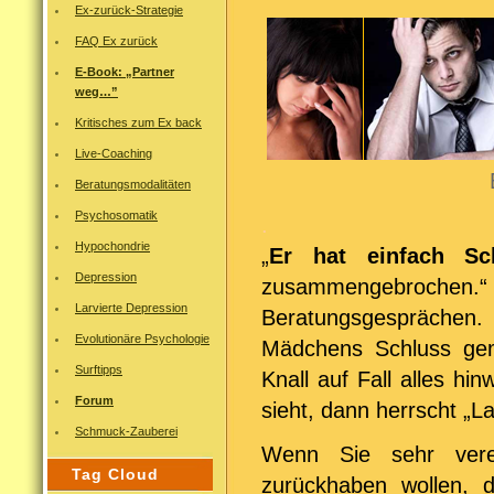
Ex-zurück-Strategie
FAQ Ex zurück
E-Book: „Partner
weg…”
Kritisches zum Ex back
Live-Coaching
Beratungsmodalitäten
Psychosomatik
.
Hypochondrie
„
Er hat einfach Sc
Depression
zusammengebrochen.
Larvierte Depression
Beratungsgesprächen.
Evolutionäre Psychologie
Mädchens Schluss ge
Surftipps
Knall auf Fall alles hi
Forum
sieht, dann herrscht „La
Schmuck-Zauberei
Wenn Sie sehr vere
Tag Cloud
zurückhaben wollen, d