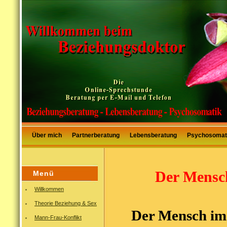
Über mich
Partnerberatung
Lebensberatung
Psychosomat
Der Mensch
Menü
Willkommen
Theorie Beziehung & Sex
Der Mensch im
Mann-Frau-Konflikt