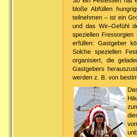
So ein Festessen hat e
bloße Abfüllen hungr
teilnehmen – ist ein Gro
und das Wir–Gefühl de
speziellen Fressorgien
erfüllen: Gastgeber 
Solche speziellen Fes
organisiert, die gel
Gastgebers herauszustr
werden z. B. von besti
Da
Häu
zu
die
vo
unb