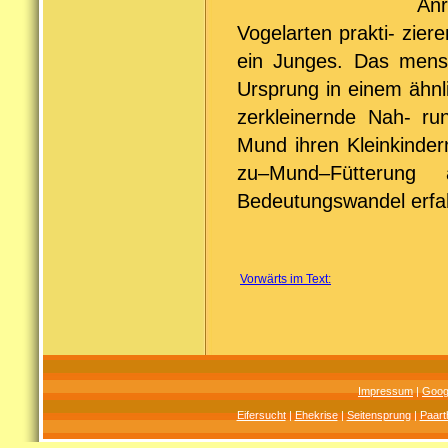
Anr
Vogelarten prakti- zier
ein Junges. Das mensc
Ursprung in einem ähn
zerkleinernde Nah- ru
Mund ihren Kleinkinder
zu–Mund–Fütterung
Bedeutungswandel erfa
Vorwärts im Text:
Impressum
|
Goog
Eifersucht
|
Ehekrise
|
Seitensprung
|
Paart