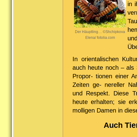
in 
ve
Ta
hem
Der Häuptling… ©Shchipkova
und
Elena/ fotolia.com
Übe
In orientalischen Kult
auch heute noch – als S
Propor- tionen einer A
Zeiten ge- nereller N
und Respekt. Diese Tra
heute erhalten; sie er
molligen Damen in dies
Auch Tie