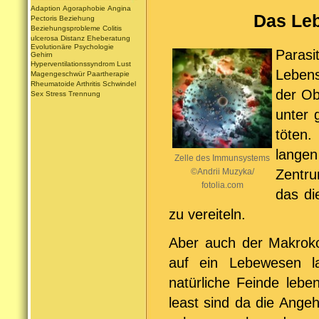
Adaption
Agoraphobie
Angina
Das Leb
Pectoris
Beziehung
Beziehungsprobleme
Colitis
ulcerosa
Distanz
Eheberatung
Evolutionäre Psychologie
Paras
Gehirn
Hyperventilationssyndrom
Lust
Leben
Magengeschwür
Paartherapie
Rheumatoide Arthritis
Schwindel
der Ob
Sex
Stress
Trennung
unter 
töten.
langen
Zelle des Immunsystems
©Andrii Muzyka/
Zentru
fotolia.com
das di
zu vereiteln.
Aber auch der Makroko
auf ein Lebewesen l
natürliche Feinde lebe
least sind da die Ange