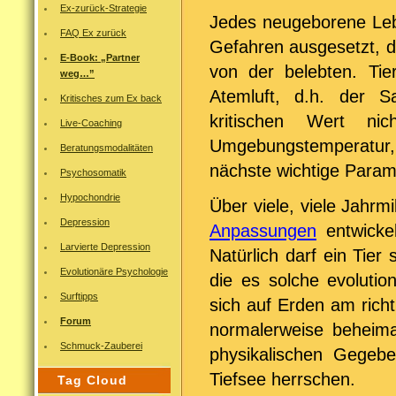
Ex-zurück-Strategie
Jedes neugeborene Leb
FAQ Ex zurück
Gefahren ausgesetzt, d
E-Book: „Partner
von der belebten. Ti
weg…”
Atemluft, d.h. der S
Kritisches zum Ex back
kritischen Wert nic
Live-Coaching
Umgebungstemperatur, 
Beratungsmodalitäten
nächste wichtige Parame
Psychosomatik
Hypochondrie
Über viele, viele Jahr
Depression
Anpassungen
entwickel
Larvierte Depression
Natürlich darf ein Tier
Evolutionäre Psychologie
die es solche evoluti
Surftipps
sich auf Erden am richt
Forum
normalerweise beheimat
Schmuck-Zauberei
physikalischen Gegebe
Tiefsee herrschen.
Tag Cloud