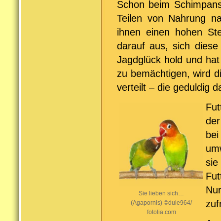
Schon beim Schimpans
Teilen von Nahrung na
ihnen einen hohen Ste
darauf aus, sich diese
Jagdglück hold und hat
zu bemächtigen, wird 
verteilt – die geduldig
Fut
der
bei
um
si
Fut
Nu
Sie lieben sich…
zuf
(Agapornis) ©dule964/
fotolia.com